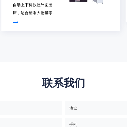
优点，并对切削磨床进行
了改进。重型磨床，切割
精度高、刚性好、效率
高。适用于磨削圆柱形和
圆锥形工件。 该机的工
件、外圆砂轮、内圆砂
轮、油泵和...
联系我们