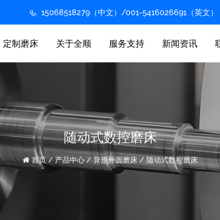
15068518279（中文）/001-5416026691（英文）
定制磨床
关于全顺
服务支持
新闻资讯
随动式数控磨床
首页
/
产品中心
/
异形外圆磨床
/
随动式数控磨床