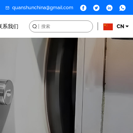
quanshunchina@gmail.com
联系我们
CN