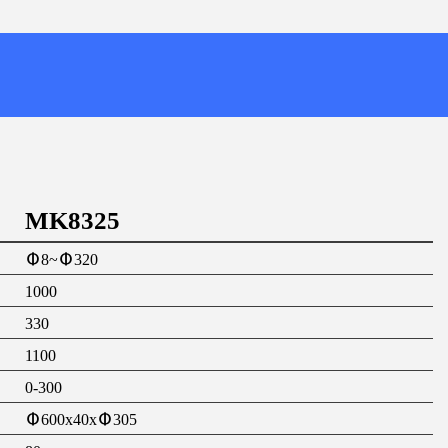
MK8325
Φ8~Φ320
1000
330
1100
0-300
Φ600x40xΦ305