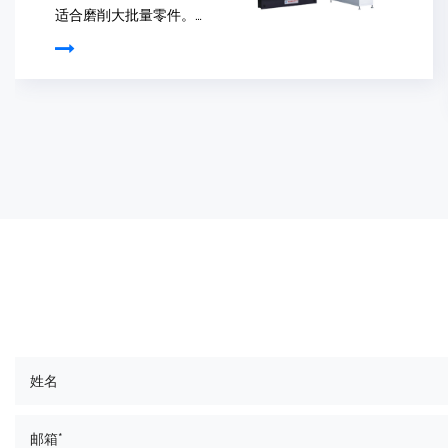
自动上下料数控外圆磨
床，适合磨削大批量零
件，一个人可以轻松操作
5台以上机器，性价比很
高。 电气系统采用
SYNTEC系统智能触摸
屏和键盘屏控制。 人机
对话操作，参...