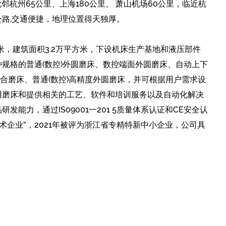
毗邻杭州65公里、上海180公里、 萧山机场60公里，临近杭
路,交通便捷，地理位置得天独厚。
方米，建筑面积3.2万平方米，下设机床生产基地和液压部件
规格的普通(数控)外圆磨床、数控端面外圆磨床、自动上下
、复合磨床、普通(数控)高精度外圆磨床，并可根据用户需求设
用磨床和提供相关的工艺、软件和培训服务以及自动化解决
发能力，通过IS09001一201 5质量体系认证和CE安全认
技术企业”，2021年被评为浙江省专精特新中小企业，公司具
量第一、信誉第一、服务第一”的理念，使公司产品在市场
产品已远销美国、德国、俄罗斯、日本、东南亚等二十多个
公司，使公司高牌号铸件供应得到了保证。近几年公司不断
密的测量仪器和高效的数控加工设备，工艺水平梯级上升，