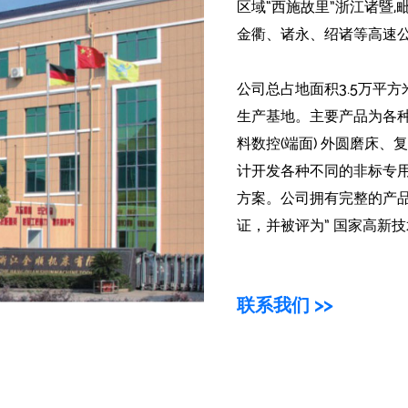
区域“西施故里”浙江诸暨,
金衢、诸永、绍诸等高速公
公司总占地面积3.5万平
生产基地。主要产品为各种
料数控(端面) 外圆磨床
计开发各种不同的非标专
方案。公司拥有完整的产品研
证，并被评为” 国家高新
有自营出口资格。秉持"质
上享有良好的声誉，目前
联系我们 >>
国家和地区。
公司参股的杭机铸造集团
进行技术改造，添置了精